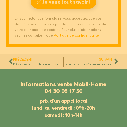
En soumettant ce formulaire, vous acceptez que vos
données soient traitées par Homair en vue de répondre à
votre demande de contact. Pour plus d'informations,
veuillez consulter notre
Politique de confidentialité
PRÉCÉDENT
SUIVANT
Déstockage mobil-home : une solution pour acheter un mobil-home d’occasion prêt à vivre
Est-il possible d’acheter un mobil-home dans un camping ouvert à l’année ?
Informations vente Mobil-Home
04 30 05 17 50
prix d’un appel local
lundi au vendredi : 09h-20h
samedi : 10h-14h