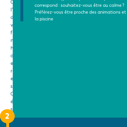
Oui,
correspond : souhaitez-vous être au calme ?
l’achat
Préférez-vous être proche des animations et
de
la piscine
votre
futur
mobil-
home
d’occasion
est
rapide
et
simple.
Quelques
étapes
suffisent :
2