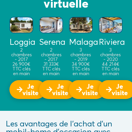
virtuelle
Serena
Malaga
Riviera
Loggia
2
3
3
2
chambres
chambres
chambres
chambres
- 2017
- 2019
- 2020
- 2017
31 333€
34 900€
44 214€
26 900€
TTC clés
TTC clés
TTC clés
TTC clés
en main
en main
en main
en main
Je
Je
Je
Je
visite
visite
visite
visite
Les avantages de l’achat d’un
mobil-home d’occasion avec