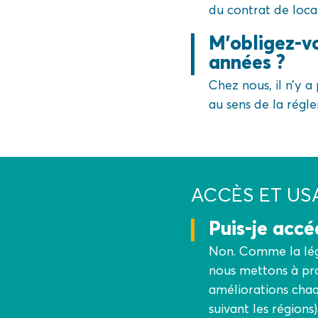
du contrat de loca
M’obligez-v
années ?
Chez nous, il n’y 
au sens de la régl
ACCÈS ET US
Puis-je acc
Non. Comme la légi
nous mettons à prof
améliorations chaq
suivant les région