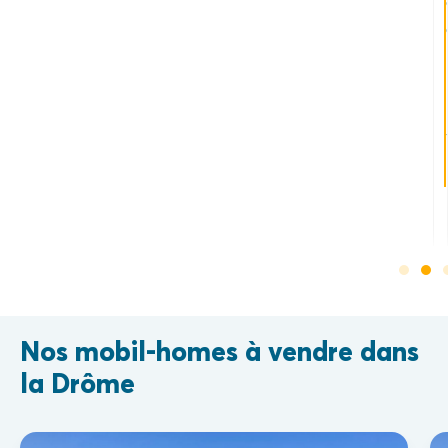
sauv
tra
cha
so
visit
les
est
mei
une
end
aven
po
les
déc
Nos mobil-homes à vendre dans
la Drôme