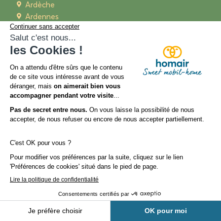
Ardèche
Ardennes
Aquitaine
Bretagne
Calvados
Charente-Maritime
Côte d'Azur
Côte d'Opale
Dordogne
Drôme
Essonne
Eure
Finistère
Gard
Gironde
Hauts-de-France
Hérault
Ile-de-France
Ille-et-Vilaine