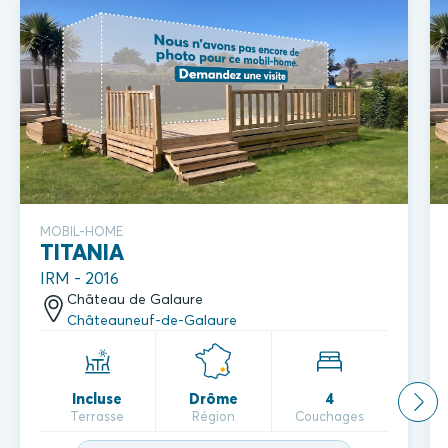
MOBIL-HOME
TITANIA
IRM - 2016
Château de Galaure
Châteauneuf-de-Galaure
Incluse
Drôme
4
Terrasse
Région
Couchages