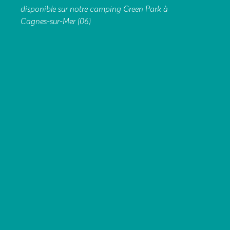
disponible sur notre camping Green Park à
Cagnes-sur-Mer (06)
ACHAT
D’UN
MOBIL-
HOME
DANS
LA
DRÔME
Devenez
propriétaire
d’un
mobil-
home
dans
la
Drôme
et