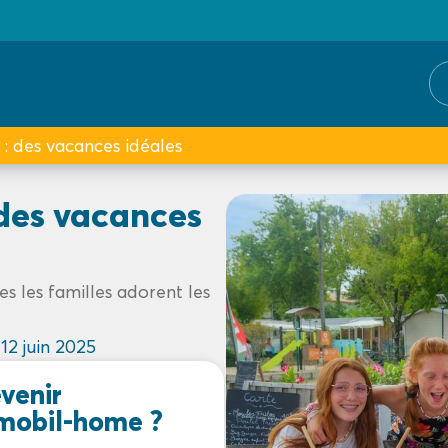
: des vacances idéales
 des vacances
es les familles adorent les
e
12 juin 2025
venir
 mobil-home ?