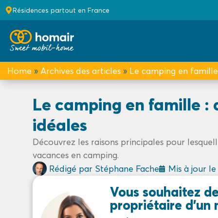
Résidences partout en France
Home
»
Archives des articles
»
Le camping en famille 
Le camping en famille :
idéales
Découvrez les raisons principales pour lesquell
vacances en camping.
Rédigé par
Stéphane Fache
Mis à jour l
Vous souhaitez de
propriétaire d'un