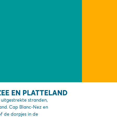
ZEE EN PLATTELAND
uitgestrekte stranden,
and. Cap Blanc-Nez en
 de dorpjes in de