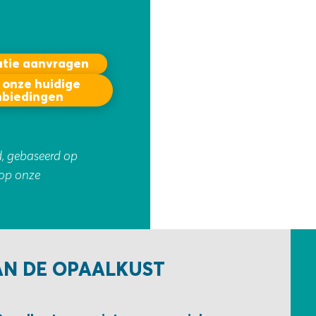
atie aanvragen
 onze huidige
nbiedingen
d, gebaseerd op
 op onze
AN DE OPAALKUST