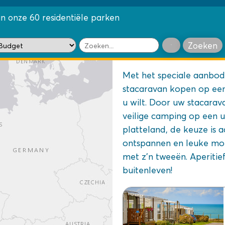
n onze 60 residentiële parken
Zoeken
Met het speciale aanbo
stacaravan kopen op een
u wilt. Door uw stacarav
veilige camping op een u
platteland, de keuze is 
ontspannen en leuke mom
met z'n tweeën. Aperitie
buitenleven!